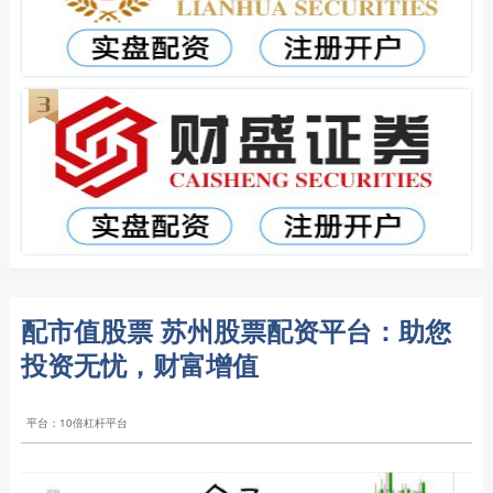
配市值股票 苏州股票配资平台：助您
投资无忧，财富增值
平台：10倍杠杆平台