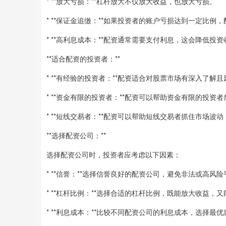
* **放大亏损：**杠杆放大不仅放大收益，也放大亏损。
* **保证金追缴：**如果投资者的账户亏损达到一定比
* **高利息成本：**配资通常需要支付利息，这会降低投
**适合配资的投资者：**
* **有经验的投资者：**配资适合对股票市场有深入了解
* **资金有限的投资者：**配资可以帮助资金有限的投资
* **短线交易者：**配资可以帮助短线交易者抓住市场波
**选择配资公司：**
选择配资公司时，投资者应考虑以下因素：
* **信誉：**选择信誉良好的配资公司，避免非法或高风
* **杠杆比例：**选择合适的杠杆比例，既能放大收益，
* **利息成本：**比较不同配资公司的利息成本，选择最