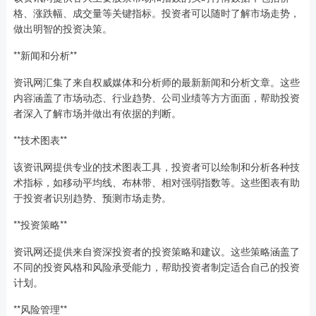
格、涨跌幅、成交量等关键指标。投资者可以随时了解市场走势，
做出明智的投资决策。
**新闻和分析**
资讯网汇集了来自权威媒体和分析师的最新新闻和分析文章。这些
内容涵盖了市场动态、行业趋势、公司业绩等方方面面，帮助投资
者深入了解市场并做出有依据的判断。
**技术图表**
该资讯网提供专业的技术图表工具，投资者可以绘制和分析各种技
术指标，如移动平均线、布林带、相对强弱指数等。这些图表有助
于投资者识别趋势、预测市场走势。
**投资策略**
资讯网还提供来自资深投资者的投资策略和建议。这些策略涵盖了
不同的投资风格和风险承受能力，帮助投资者制定适合自己的投资
计划。
**风险管理**