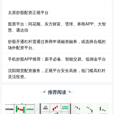
太原炒股配资正规平台
股票平台：同花顺、东方财富、雪球、券商APP、大智
慧、通达信
炒股开通杠杆需通过券商申请融资融券，或选择合规的
场外配资平台。
手机炒股APP推荐：新手必备、智能交易、低佣金平台
沈阳期货配资服务，正规平台安全高效，低门槛高杠杆
灵活投资。
推荐阅读