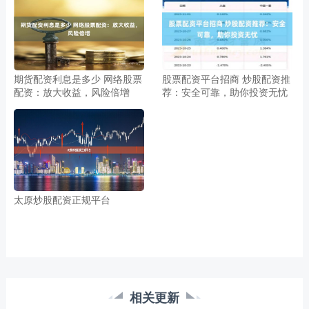
期货配资利息是多少 网络股票
股票配资平台招商 炒股配资推
配资：放大收益，风险倍增
荐：安全可靠，助你投资无忧
太原炒股配资正规平台
相关更新