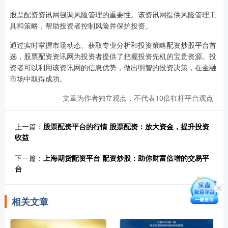
股票配资资讯网强调风险管理的重要性。该资讯网提供风险管理工
具和策略，帮助投资者控制风险并保护投资。
通过实时掌握市场动态、获取专业分析和投资策略配资炒股平台首
选，股票配资资讯网为投资者提供了把握投资先机的宝贵资源。投
资者可以利用该资讯网的信息优势，做出明智的投资决策，在金融
市场中取得成功。
文章为作者独立观点，不代表10倍杠杆平台观点
上一篇：
股票配资平台的行情 股票配资：放大资金，提升投资
收益
下一篇：
上海期货配资平台 配资炒股：助你财富倍增的交易平
台
相关文章