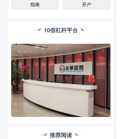
指南
开户
10倍杠杆平台
推荐阅读