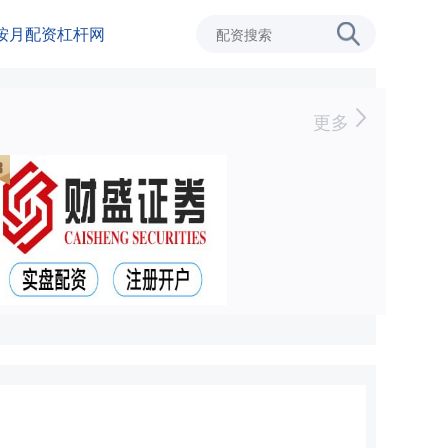
按月配资杠杆网
更多