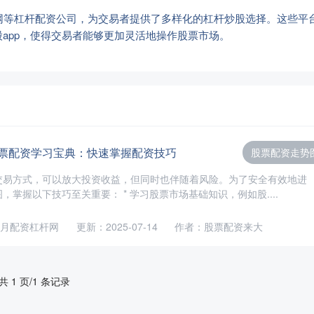
网等杠杆配资公司，为交易者提供了多样化的杠杆炒股选择。这些平
app，使得交易者能够更加灵活地操作股票市场。
股票配资学习宝典：快速掌握配资技巧
股票配资走势
交易方式，可以放大投资收益，但同时也伴随着风险。为了安全有效地进
，掌握以下技巧至关重要： * 学习股票市场基础知识，例如股....
月配资杠杆网
更新：2025-07-14
作者：股票配资来大
共 1 页/1 条记录