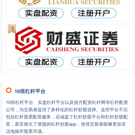
10倍杠杆平台
10倍杠杆平台、实盘杠杆平台以及按月配资杠杆网等杠杆配资
公司，为交易者提供了多样化的杠杆炒股选择。这些平台不仅
包括杠杆股票配资服务，还涵盖了杠杆炒股平台和杠杆炒股配
资，甚至推出了便捷的杠杆炒股app，使得交易者能够更加灵
活地操作股票市场。