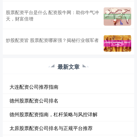
股票配资平台是什么 配资股牛网：助你牛气冲
天，财富倍增
炒股配资皆 股票配资哪家强？揭秘行业领军者
最新文章
大连配资公司推荐指南
德州股票配资公司排名
德州股票配资指南，杠杆策略与风控详解
太原股票配资公司排名与正规平台推荐