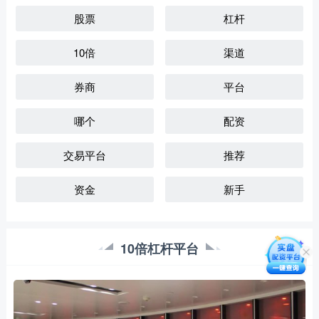
股票
杠杆
10倍
渠道
券商
平台
哪个
配资
交易平台
推荐
资金
新手
10倍杠杆平台