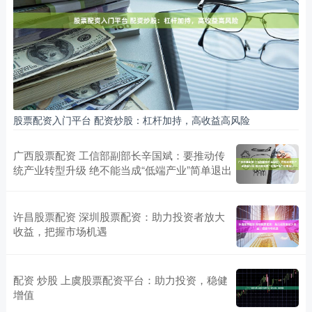
股票配资入门平台 配资炒股：杠杆加持，高收益高风险
广西股票配资 工信部副部长辛国斌：要推动传
统产业转型升级 绝不能当成“低端产业”简单退出
许昌股票配资 深圳股票配资：助力投资者放大
收益，把握市场机遇
配资 炒股 上虞股票配资平台：助力投资，稳健
增值