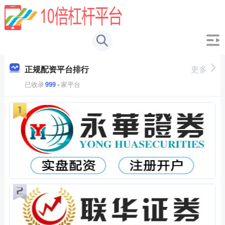
正规配资平台排行
更多
已收录
999
+家平台