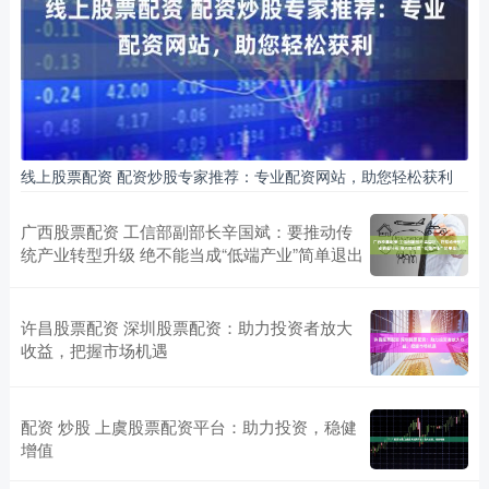
线上股票配资 配资炒股专家推荐：专业配资网站，助您轻松获利
广西股票配资 工信部副部长辛国斌：要推动传
统产业转型升级 绝不能当成“低端产业”简单退出
许昌股票配资 深圳股票配资：助力投资者放大
收益，把握市场机遇
配资 炒股 上虞股票配资平台：助力投资，稳健
增值