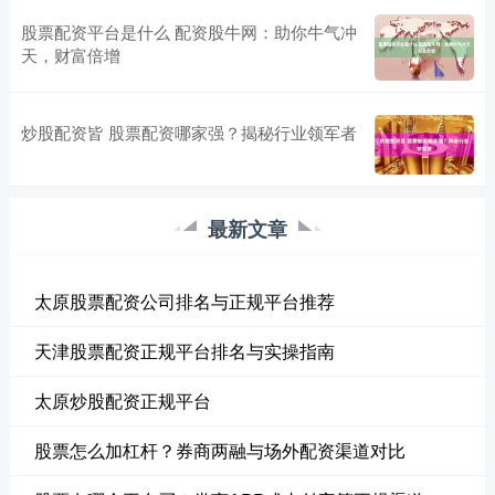
股票配资平台是什么 配资股牛网：助你牛气冲
天，财富倍增
炒股配资皆 股票配资哪家强？揭秘行业领军者
最新文章
太原股票配资公司排名与正规平台推荐
天津股票配资正规平台排名与实操指南
太原炒股配资正规平台
股票怎么加杠杆？券商两融与场外配资渠道对比