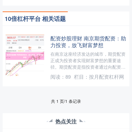
10倍杠杆平台 相关话题
配资炒股理财 南京期货配资：助
力投资，放飞财富梦想
在南京这座经济发达的城市，期货配资
正成为投资者实现财富梦想的重要途
径。期货配资是指投资者通过向配资公
司借入资金，扩大投资规模的一种方
阅读：
89
栏目：
按月配资杠杆网
式。 2. 第三方投资平台排....
共 1 页/1 条记录
热点关注