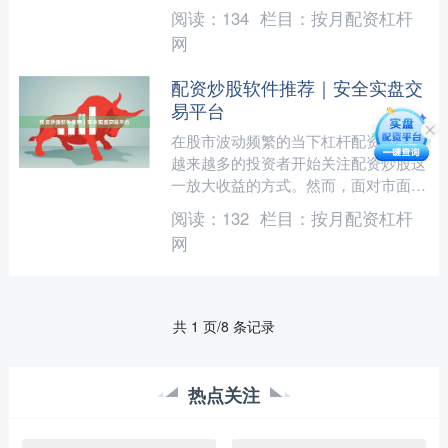
平台，是每位投资者必须慎重考虑的问
阅读：
134
栏目：
按月配资杠杆
题。本文将为您梳理正规....
网
配资炒股软件推荐｜安全实盘交
易平台
在股市波动频繁的当下杠杆配资炒股，
越来越多的投资者开始关注配资炒股这
一放大收益的方式。然而，面对市面上
琳琅满目的配资软件，如何选择一款**
阅读：
132
栏目：
按月配资杠杆
安全、正规、实盘交易*....
网
共 1 页/8 条记录
热点关注