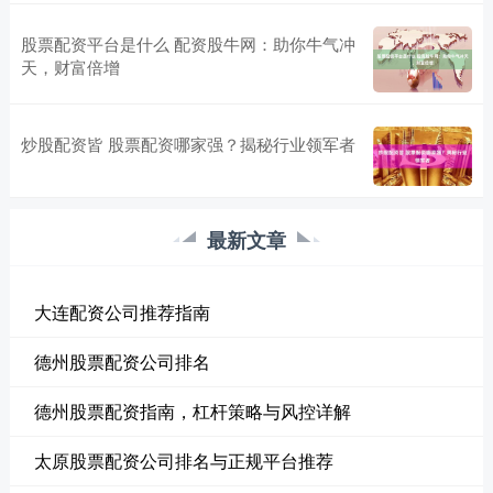
股票配资平台是什么 配资股牛网：助你牛气冲
天，财富倍增
炒股配资皆 股票配资哪家强？揭秘行业领军者
最新文章
大连配资公司推荐指南
德州股票配资公司排名
德州股票配资指南，杠杆策略与风控详解
太原股票配资公司排名与正规平台推荐