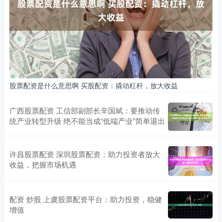
股票配资是什么意思啊 买股配资：撬动杠杆，放大收益
广西股票配资 工信部副部长辛国斌：要推动传
统产业转型升级 绝不能当成“低端产业”简单退出
许昌股票配资 深圳股票配资：助力投资者放大
收益，把握市场机遇
配资 炒股 上虞股票配资平台：助力投资，稳健
增值