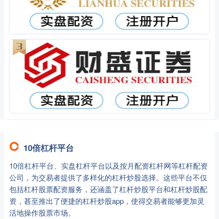
10倍杠杆平台
10倍杠杆平台、实盘杠杆平台以及按月配资杠杆网等杠杆配资
公司，为交易者提供了多样化的杠杆炒股选择。这些平台不仅
包括杠杆股票配资服务，还涵盖了杠杆炒股平台和杠杆炒股配
资，甚至推出了便捷的杠杆炒股app，使得交易者能够更加灵
活地操作股票市场。