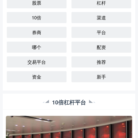
股票
杠杆
10倍
渠道
券商
平台
哪个
配资
交易平台
推荐
资金
新手
10倍杠杆平台