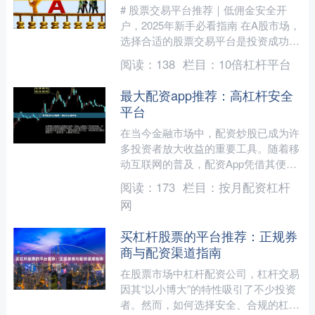
# 股票交易平台推荐｜低佣金安全开
户，2025年新手必看指南 在A股市场，
选择合适的股票交易平台是投资成功的
第一步。随着券商竞争加剧，低佣金、
阅读：
138
栏目：
10倍杠杆平台
安全开户已成为投资....
最大配资app推荐：高杠杆安全
平台
在当今金融市场中，配资炒股已成为许
多投资者放大收益的重要工具。随着移
动互联网的普及，配资App凭借其便捷
性、高效性和灵活性，逐渐成为投资者
阅读：
173
栏目：
按月配资杠杆
的首选。然而，面对市场....
网
买杠杆股票的平台推荐：正规券
商与配资渠道指南
在股票市场中杠杆配资公司，杠杆交易
因其“以小博大”的特性吸引了不少投资
者。然而，如何选择安全、合规的杠杆