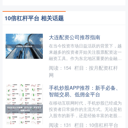
10倍杠杆平台 相关话题
大连配资公司推荐指南
在当今投资市场日益活跃的背景下，越
来越多的投资者开始关注股票配资这一
融资工具。作为东北地区重要的金融中
心城市，大连拥有众多配资公司，但如
阅读：
154
栏目：
按月配资杠杆
何在众多平台中筛选出合规....
网
手机炒股APP推荐：新手必备、
智能交易、低佣金平台
在移动互联网时代，手机炒股已经成为
投资者日常操作的主流方式。无论是初
入股市的新手，还是经验丰富的老股
民，选择一款合适的炒股APP都至关重
阅读：
131
栏目：
10倍杠杆平台
要。本文将为你推荐几类优....