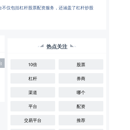
台不仅包括杠杆股票配资服务，还涵盖了杠杆炒股
热点关注
台
10倍
股票
杠杆
券商
渠道
哪个
平台
配资
交易平台
推荐