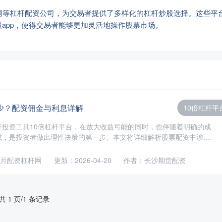
网等杠杆配资公司，为交易者提供了多样化的杠杆炒股选择。这些平
app，使得交易者能够更加灵活地操作股票市场。
少？配资佣金与利息详解
10倍杠杆平
杆投资工具10倍杠杆平台，在放大收益可能的同时，也伴随着明确的成
，是投资者做出理性决策的第一步。本文将详细解析股票配资中涉....
月配资杠杆网
更新：2026-04-20
作者：长沙期货配资
共 1 页/1 条记录