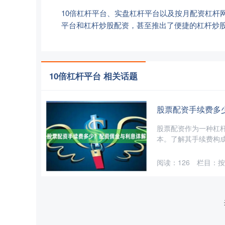
10倍杠杆平台、实盘杠杆平台以及按月配资杠杆
平台和杠杆炒股配资，甚至推出了便捷的杠杆炒股
10倍杠杆平台 相关话题
股票配资手续费多
股票配资作为一种杠
本。了解其手续费构成
阅读：
126
栏目：
按